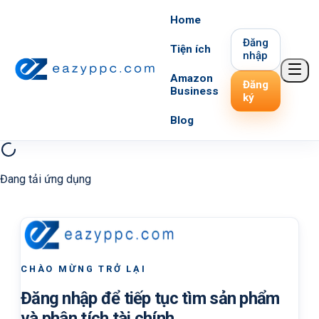
Home
Đăng
Tiện ích
nhập
Amazon
Đăng
Business
ký
Blog
Đang tải ứng dụng
CHÀO MỪNG TRỞ LẠI
Đăng nhập để tiếp tục tìm sản phẩm
và phân tích tài chính.