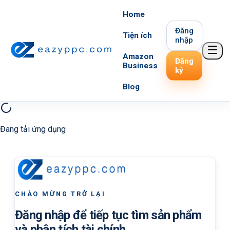
Home
Đăng
Tiện ích
nhập
Amazon
Đăng
Business
ký
Blog
Đang tải ứng dụng
CHÀO MỪNG TRỞ LẠI
Đăng nhập để tiếp tục tìm sản phẩm
và phân tích tài chính.