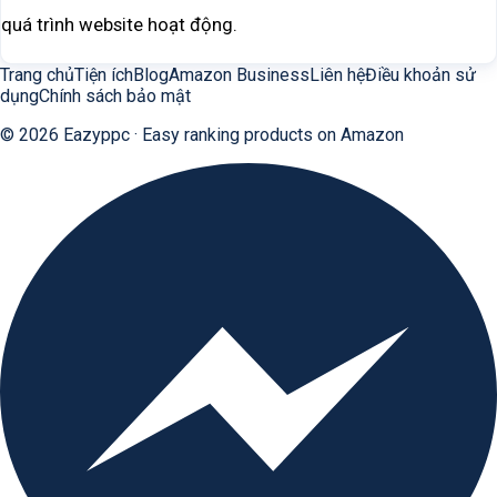
quá trình website hoạt động.
Trang chủ
Tiện ích
Blog
Amazon Business
Liên hệ
Điều khoản sử
dụng
Chính sách bảo mật
©
2026
Eazyppc · Easy ranking products on Amazon