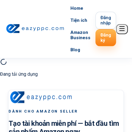
Home
Đăng
Tiện ích
nhập
Amazon
Đăng
Business
ký
Blog
Đang tải ứng dụng
DÀNH CHO AMAZON SELLER
Tạo tài khoản miễn phí — bắt đầu tìm
sản phẩm Amazon ngay.