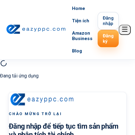
Home
Đăng
Tiện ích
nhập
Amazon
Đăng
Business
ký
Blog
Đang tải ứng dụng
CHÀO MỪNG TRỞ LẠI
Đăng nhập để tiếp tục tìm sản phẩm
và phân tích tài chính.