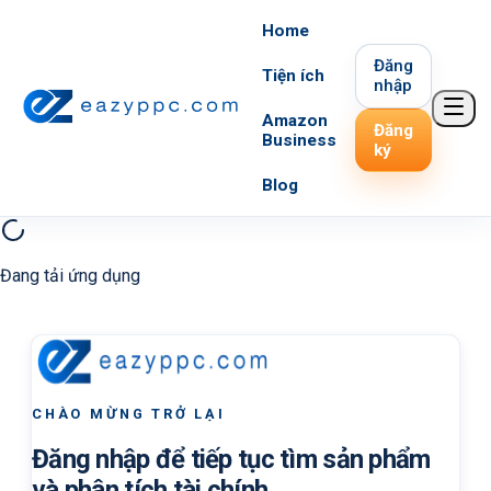
Home
Đăng
Tiện ích
nhập
Amazon
Đăng
Business
ký
Blog
Đang tải ứng dụng
CHÀO MỪNG TRỞ LẠI
Đăng nhập để tiếp tục tìm sản phẩm
và phân tích tài chính.